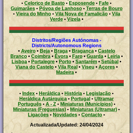
•
Celorico de Basto
•
Esposende
•
Fafe
•
Guimarães
•
Póvoa de Lanhoso
•
Terras de Bouro
•
Vieira do Minho
•
Vila Nova de Famalicão
•
Vila
Verde
•
Vizela
•
Distritos/Regiões Autónomas -
Districts/Autonomous Regions
•
Aveiro
•
Beja
•
Braga
•
Bragança
•
Castelo
Branco
•
Coimbra
•
Évora
•
Faro
•
Guarda
•
Leiria
•
Lisboa
•
Portalegre
•
Porto
•
Santarém
•
Setúbal
•
Viana do Castelo
•
Vila Real
•
Viseu
•
Açores
•
Madeira
•
•
Index
•
Heráldica
•
História
•
Legislação
•
Heráldica Autárquica
•
Portugal
•
Ultramar
Português
•
A - Z
•
Miniaturas (Municípios)
•
Miniaturas (Freguesias)
•
Miniaturas (Ultramar)
•
Ligações
•
Novidades
•
Contacto
•
Actualizada/Updated: 24/04/2024