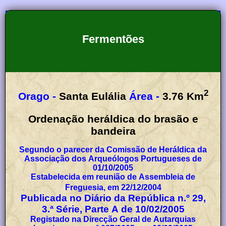
Fermentões
2
Orago -
Santa Eulália
Área -
3.76
Km
Ordenação heráldica do brasão e
bandeira
Segundo o parecer da Comissão de Heráldica da
Associação dos Arqueólogos Portugueses de
01/10/2005
Estabelecida em reunião de Assembleia de
Freguesia, em 22/12/2004
Publicada no Diário da República n.º 29,
3.ª Série, Parte A de 10/02/2005
Registado na Direcção Geral de Autarquias