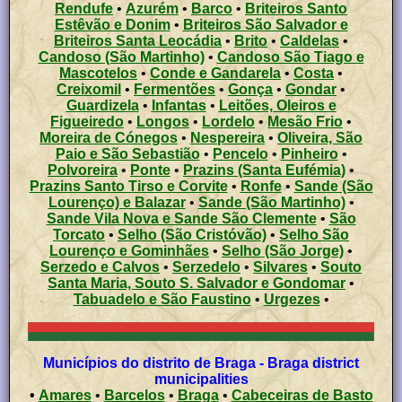
Rendufe
•
Azurém
•
Barco
•
Briteiros Santo
Estêvão e Donim
•
Briteiros São Salvador e
Briteiros Santa Leocádia
•
Brito
•
Caldelas
•
Candoso (São Martinho)
•
Candoso São Tiago e
Mascotelos
•
Conde e Gandarela
•
Costa
•
Creixomil
•
Fermentões
•
Gonça
•
Gondar
•
Guardizela
•
Infantas
•
Leitões, Oleiros e
Figueiredo
•
Longos
•
Lordelo
•
Mesão Frio
•
Moreira de Cónegos
•
Nespereira
•
Oliveira, São
Paio e São Sebastião
•
Pencelo
•
Pinheiro
•
Polvoreira
•
Ponte
•
Prazins (Santa Eufémia)
•
Prazins Santo Tirso e Corvite
•
Ronfe
•
Sande (São
Lourenço) e Balazar
•
Sande (São Martinho)
•
Sande Vila Nova e Sande São Clemente
•
São
Torcato
•
Selho (São Cristóvão)
•
Selho São
Lourenço e Gominhães
•
Selho (São Jorge)
•
Serzedo e Calvos
•
Serzedelo
•
Silvares
•
Souto
Santa Maria, Souto S. Salvador e Gondomar
•
Tabuadelo e São Faustino
•
Urgezes
•
Municípios do distrito de Braga - Braga district
municipalities
•
Amares
•
Barcelos
•
Braga
•
Cabeceiras de Basto