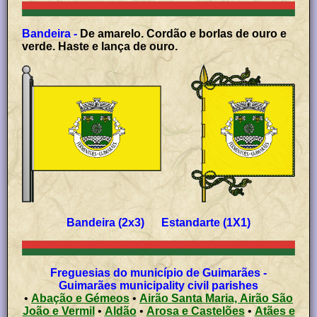
Bandeira -
De amarelo. Cordão e borlas de ouro e
verde. Haste e lança de ouro.
Bandeira (2x3) Estandarte (1X1)
Freguesias do município de Guimarães -
Guimarães municipality civil parishes
•
Abação e Gémeos
•
Airão Santa Maria, Airão São
João e Vermil
•
Aldão
•
Arosa e Castelões
•
Atães e