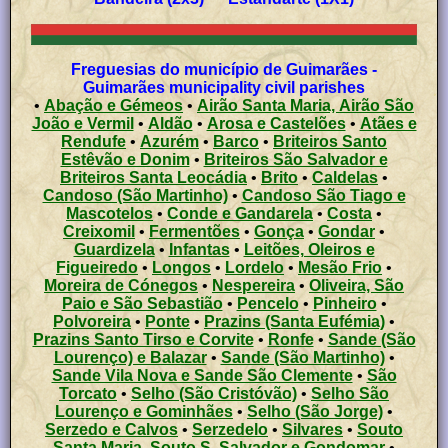
Freguesias do município de Guimarães -
Guimarães municipality civil parishes
•
Abação e Gémeos
•
Airão Santa Maria, Airão São
João e Vermil
•
Aldão
•
Arosa e Castelões
•
Atães e
Rendufe
•
Azurém
•
Barco
•
Briteiros Santo
Estêvão e Donim
•
Briteiros São Salvador e
Briteiros Santa Leocádia
•
Brito
•
Caldelas
•
Candoso (São Martinho)
•
Candoso São Tiago e
Mascotelos
•
Conde e Gandarela
•
Costa
•
Creixomil
•
Fermentões
•
Gonça
•
Gondar
•
Guardizela
•
Infantas
•
Leitões, Oleiros e
Figueiredo
•
Longos
•
Lordelo
•
Mesão Frio
•
Moreira de Cónegos
•
Nespereira
•
Oliveira, São
Paio e São Sebastião
•
Pencelo
•
Pinheiro
•
Polvoreira
•
Ponte
•
Prazins (Santa Eufémia)
•
Prazins Santo Tirso e Corvite
•
Ronfe
•
Sande (São
Lourenço) e Balazar
•
Sande (São Martinho)
•
Sande Vila Nova e Sande São Clemente
•
São
Torcato
•
Selho (São Cristóvão)
•
Selho São
Lourenço e Gominhães
•
Selho (São Jorge)
•
Serzedo e Calvos
•
Serzedelo
•
Silvares
•
Souto
Santa Maria, Souto S. Salvador e Gondomar
•