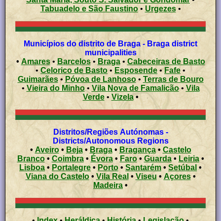
Tabuadelo e São Faustino
•
Urgezes
•
Municípios do distrito de Braga - Braga district
municipalities
•
Amares
•
Barcelos
•
Braga
•
Cabeceiras de Basto
•
Celorico de Basto
•
Esposende
•
Fafe
•
Guimarães
•
Póvoa de Lanhoso
•
Terras de Bouro
•
Vieira do Minho
•
Vila Nova de Famalicão
•
Vila
Verde
•
Vizela
•
Distritos/Regiões Autónomas -
Districts/Autonomous Regions
•
Aveiro
•
Beja
•
Braga
•
Bragança
•
Castelo
Branco
•
Coimbra
•
Évora
•
Faro
•
Guarda
•
Leiria
•
Lisboa
•
Portalegre
•
Porto
•
Santarém
•
Setúbal
•
Viana do Castelo
•
Vila Real
•
Viseu
•
Açores
•
Madeira
•
•
Index
•
Heráldica
•
História
•
Legislação
•