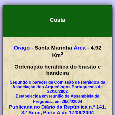
Costa
Orago -
Santa Marinha
Área -
4.92
2
Km
Ordenação heráldica do brasão e
bandeira
Segundo o parecer da Comissão de Heráldica da
Associação dos Arqueólogos Portugueses de
22/10/2003
Estabelecida em reunião de Assembleia de
Freguesia, em 29/04/2004
Publicada no Diário da República n.º 141,
3.ª Série, Parte A de 17/06/2004