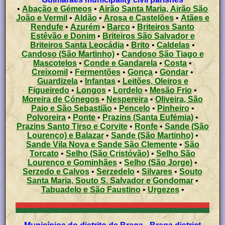
•
Abação e Gémeos
•
Airão Santa Maria, Airão São
João e Vermil
•
Aldão
•
Arosa e Castelões
•
Atães e
Rendufe
•
Azurém
•
Barco
•
Briteiros Santo
Estêvão e Donim
•
Briteiros São Salvador e
Briteiros Santa Leocádia
•
Brito
•
Caldelas
•
Candoso (São Martinho)
•
Candoso São Tiago e
Mascotelos
•
Conde e Gandarela
•
Costa
•
Creixomil
•
Fermentões
•
Gonça
•
Gondar
•
Guardizela
•
Infantas
•
Leitões, Oleiros e
Figueiredo
•
Longos
•
Lordelo
•
Mesão Frio
•
Moreira de Cónegos
•
Nespereira
•
Oliveira, São
Paio e São Sebastião
•
Pencelo
•
Pinheiro
•
Polvoreira
•
Ponte
•
Prazins (Santa Eufémia)
•
Prazins Santo Tirso e Corvite
•
Ronfe
•
Sande (São
Lourenço) e Balazar
•
Sande (São Martinho)
•
Sande Vila Nova e Sande São Clemente
•
São
Torcato
•
Selho (São Cristóvão)
•
Selho São
Lourenço e Gominhães
•
Selho (São Jorge)
•
Serzedo e Calvos
•
Serzedelo
•
Silvares
•
Souto
Santa Maria, Souto S. Salvador e Gondomar
•
Tabuadelo e São Faustino
•
Urgezes
•