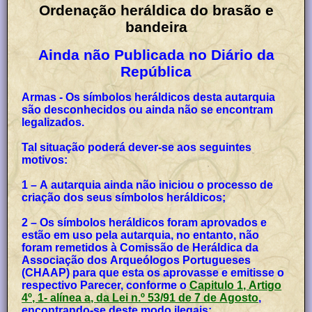
Ordenação heráldica do brasão e
bandeira
Ainda não Publicada no Diário da
República
Armas - Os símbolos heráldicos desta autarquia
são desconhecidos ou ainda não se encontram
legalizados.
Tal situação poderá dever-se aos seguintes
motivos:
1 – A autarquia ainda não iniciou o processo de
criação dos seus símbolos heráldicos;
2 – Os símbolos heráldicos foram aprovados e
estão em uso pela autarquia, no entanto, não
foram remetidos à Comissão de Heráldica da
Associação dos Arqueólogos Portugueses
(CHAAP) para que esta os aprovasse e emitisse o
respectivo Parecer, conforme o
Capitulo 1, Artigo
4º, 1- alínea a, da Lei n.º 53/91 de 7 de Agosto
,
encontrando-se deste modo ilegais;