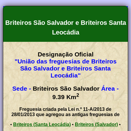
Briteiros São Salvador e Briteiros Santa
Leocádia
Designação Oficial
"União das freguesias de Briteiros
São Salvador e Briteiros Santa
Leocádia"
Sede -
Briteiros São Salvador
Área -
2
9.39
Km
Freguesia criada pela Lei n.º 11-A/2013 de
28/01/2013 que agregou as antigas freguesias de
•
Briteiros (Santa Leocádia)
•
Briteiros (Salvador)
•