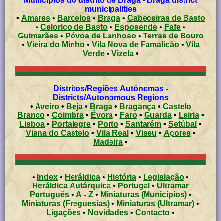
Municípios do distrito de Braga - Braga district
municipalities
•
Amares
•
Barcelos
•
Braga
•
Cabeceiras de Basto
•
Celorico de Basto
•
Esposende
•
Fafe
•
Guimarães
•
Póvoa de Lanhoso
•
Terras de Bouro
•
Vieira do Minho
•
Vila Nova de Famalicão
•
Vila
Verde
•
Vizela
•
Distritos/Regiões Autónomas -
Districts/Autonomous Regions
•
Aveiro
•
Beja
•
Braga
•
Bragança
•
Castelo
Branco
•
Coimbra
•
Évora
•
Faro
•
Guarda
•
Leiria
•
Lisboa
•
Portalegre
•
Porto
•
Santarém
•
Setúbal
•
Viana do Castelo
•
Vila Real
•
Viseu
•
Açores
•
Madeira
•
•
Index
•
Heráldica
•
História
•
Legislação
•
Heráldica Autárquica
•
Portugal
•
Ultramar
Português
•
A - Z
•
Miniaturas (Municípios)
•
Miniaturas (Freguesias)
•
Miniaturas (Ultramar)
•
Ligações
•
Novidades
•
Contacto
•