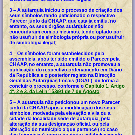
3 – A autarquia iniciou o processo de criação dos
seus símbolos tendo peticionado o respectivo
Parecer junto da CHAAP, que esta já emitiu, no
entanto, os seus órgãos autárquicos não
concordaram com os mesmos, tendo optado por
não usufruir de simbologia própria ou por usufruir
de simbologia ilegal;
4 – Os símbolos foram estabelecidos pela
assembleia, após ter sido emitido o Parecer pela
CHAAP, no entanto, a autarquia não promoveu a
publicação do respectivo ordenamento em Diário
da República e o posterior registo na Direcção
Geral das Autarquias Locais (DGAL), de forma a
concluir o processo, conforme o
Capitulo 1, Artigo
4º, 2 e 3, da Lei n.º 53/91 de 7 de Agosto
.
5 – A autarquia não peticionou um novo Parecer
junto da CHAAP após a modificação dos seus
símbolos, motivada pela elevação a vila ou a
cidade da localidade sede de autarquia, pela
alteração da sua designação oficial, ou pela
alteração do município a que pertence (no caso
das freguesias), com o posterior estabelecimento