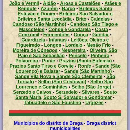
João e Vermil
•
Aldão
•
Arosa e Castelões
•
Atães e
Rendufe
•
Azurém
•
Barco
•
Briteiros Santo
Estêvão e Donim
•
Briteiros São Salvador e
Briteiros Santa Leocádia
•
Brito
•
Caldelas
•
Candoso (São Martinho)
•
Candoso São Tiago e
Mascotelos
•
Conde e Gandarela
•
Costa
•
Creixomil
•
Fermentões
•
Gonça
•
Gondar
•
Guardizela
•
Infantas
•
Leitões, Oleiros e
Figueiredo
•
Longos
•
Lordelo
•
Mesão Frio
•
Moreira de Cónegos
•
Nespereira
•
Oliveira, São
Paio e São Sebastião
•
Pencelo
•
Pinheiro
•
Polvoreira
•
Ponte
•
Prazins (Santa Eufémia)
•
Prazins Santo Tirso e Corvite
•
Ronfe
•
Sande (São
Lourenço) e Balazar
•
Sande (São Martinho)
•
Sande Vila Nova e Sande São Clemente
•
São
Torcato
•
Selho (São Cristóvão)
•
Selho São
Lourenço e Gominhães
•
Selho (São Jorge)
•
Serzedo e Calvos
•
Serzedelo
•
Silvares
•
Souto
Santa Maria, Souto S. Salvador e Gondomar
•
Tabuadelo e São Faustino
•
Urgezes
•
Municípios do distrito de Braga - Braga district
municipalities