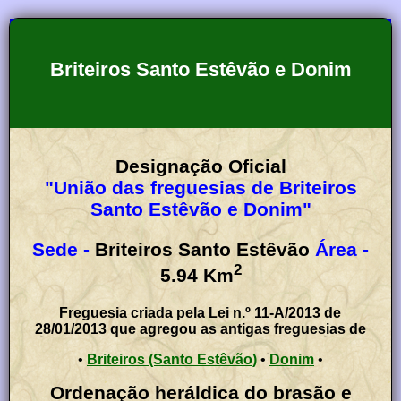
Briteiros Santo Estêvão e Donim
Designação Oficial
"União das freguesias de Briteiros
Santo Estêvão e Donim"
Sede -
Briteiros Santo Estêvão
Área -
2
5.94
Km
Freguesia criada pela Lei n.º 11-A/2013 de
28/01/2013 que agregou as antigas freguesias de
•
Briteiros (Santo Estêvão)
•
Donim
•
Ordenação heráldica do brasão e