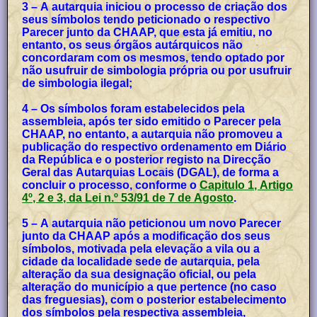
3 – A autarquia iniciou o processo de criação dos
seus símbolos tendo peticionado o respectivo
Parecer junto da CHAAP, que esta já emitiu, no
entanto, os seus órgãos autárquicos não
concordaram com os mesmos, tendo optado por
não usufruir de simbologia própria ou por usufruir
de simbologia ilegal;
4 – Os símbolos foram estabelecidos pela
assembleia, após ter sido emitido o Parecer pela
CHAAP, no entanto, a autarquia não promoveu a
publicação do respectivo ordenamento em Diário
da República e o posterior registo na Direcção
Geral das Autarquias Locais (DGAL), de forma a
concluir o processo, conforme o
Capitulo 1, Artigo
4º, 2 e 3, da Lei n.º 53/91 de 7 de Agosto
.
5 – A autarquia não peticionou um novo Parecer
junto da CHAAP após a modificação dos seus
símbolos, motivada pela elevação a vila ou a
cidade da localidade sede de autarquia, pela
alteração da sua designação oficial, ou pela
alteração do município a que pertence (no caso
das freguesias), com o posterior estabelecimento
dos símbolos pela respectiva assembleia,