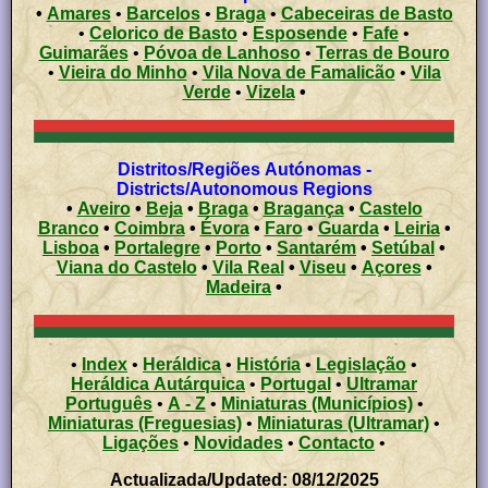
•
Amares
•
Barcelos
•
Braga
•
Cabeceiras de Basto
•
Celorico de Basto
•
Esposende
•
Fafe
•
Guimarães
•
Póvoa de Lanhoso
•
Terras de Bouro
•
Vieira do Minho
•
Vila Nova de Famalicão
•
Vila
Verde
•
Vizela
•
Distritos/Regiões Autónomas -
Districts/Autonomous Regions
•
Aveiro
•
Beja
•
Braga
•
Bragança
•
Castelo
Branco
•
Coimbra
•
Évora
•
Faro
•
Guarda
•
Leiria
•
Lisboa
•
Portalegre
•
Porto
•
Santarém
•
Setúbal
•
Viana do Castelo
•
Vila Real
•
Viseu
•
Açores
•
Madeira
•
•
Index
•
Heráldica
•
História
•
Legislação
•
Heráldica Autárquica
•
Portugal
•
Ultramar
Português
•
A - Z
•
Miniaturas (Municípios)
•
Miniaturas (Freguesias)
•
Miniaturas (Ultramar)
•
Ligações
•
Novidades
•
Contacto
•
Actualizada/Updated: 08/12/2025