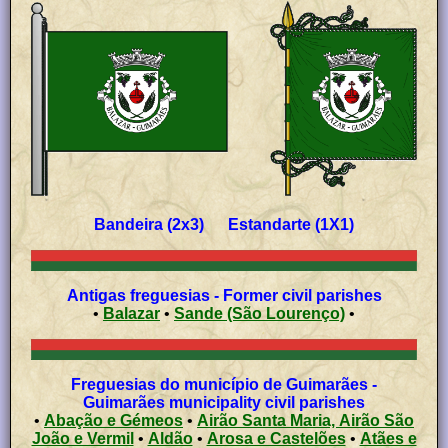
Bandeira (2x3) Estandarte (1X1)
Antigas freguesias - Former civil parishes
•
Balazar
•
Sande (São Lourenço)
•
Freguesias do município de Guimarães -
Guimarães municipality civil parishes
•
Abação e Gémeos
•
Airão Santa Maria, Airão São
João e Vermil
•
Aldão
•
Arosa e Castelões
•
Atães e