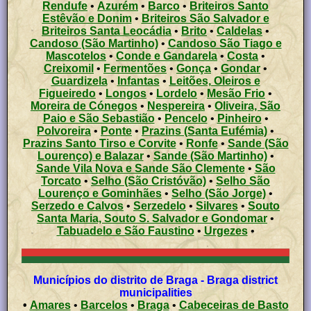
Rendufe
•
Azurém
•
Barco
•
Briteiros Santo
Estêvão e Donim
•
Briteiros São Salvador e
Briteiros Santa Leocádia
•
Brito
•
Caldelas
•
Candoso (São Martinho)
•
Candoso São Tiago e
Mascotelos
•
Conde e Gandarela
•
Costa
•
Creixomil
•
Fermentões
•
Gonça
•
Gondar
•
Guardizela
•
Infantas
•
Leitões, Oleiros e
Figueiredo
•
Longos
•
Lordelo
•
Mesão Frio
•
Moreira de Cónegos
•
Nespereira
•
Oliveira, São
Paio e São Sebastião
•
Pencelo
•
Pinheiro
•
Polvoreira
•
Ponte
•
Prazins (Santa Eufémia)
•
Prazins Santo Tirso e Corvite
•
Ronfe
•
Sande (São
Lourenço) e Balazar
•
Sande (São Martinho)
•
Sande Vila Nova e Sande São Clemente
•
São
Torcato
•
Selho (São Cristóvão)
•
Selho São
Lourenço e Gominhães
•
Selho (São Jorge)
•
Serzedo e Calvos
•
Serzedelo
•
Silvares
•
Souto
Santa Maria, Souto S. Salvador e Gondomar
•
Tabuadelo e São Faustino
•
Urgezes
•
Municípios do distrito de Braga - Braga district
municipalities
•
Amares
•
Barcelos
•
Braga
•
Cabeceiras de Basto