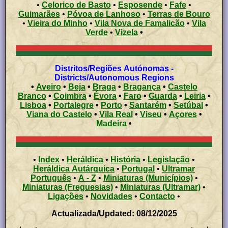
•
Celorico de Basto
•
Esposende
•
Fafe
•
Guimarães
•
Póvoa de Lanhoso
•
Terras de Bouro
•
Vieira do Minho
•
Vila Nova de Famalicão
•
Vila
Verde
•
Vizela
•
Distritos/Regiões Autónomas -
Districts/Autonomous Regions
•
Aveiro
•
Beja
•
Braga
•
Bragança
•
Castelo
Branco
•
Coimbra
•
Évora
•
Faro
•
Guarda
•
Leiria
•
Lisboa
•
Portalegre
•
Porto
•
Santarém
•
Setúbal
•
Viana do Castelo
•
Vila Real
•
Viseu
•
Açores
•
Madeira
•
•
Index
•
Heráldica
•
História
•
Legislação
•
Heráldica Autárquica
•
Portugal
•
Ultramar
Português
•
A - Z
•
Miniaturas (Municípios)
•
Miniaturas (Freguesias)
•
Miniaturas (Ultramar)
•
Ligações
•
Novidades
•
Contacto
•
Actualizada/Updated: 08/12/2025