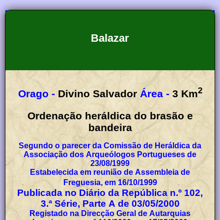
Balazar
2
Orago -
Divino Salvador
Área -
3
Km
Ordenação heráldica do brasão e
bandeira
Segundo o parecer da Comissão de Heráldica da
Associação dos Arqueólogos Portugueses de
23/08/1999
Estabelecida em reunião de Assembleia de
Freguesia, em 16/10/1999
Publicada no Diário da República n.º 102,
3.ª Série, Parte A de 03/05/2000
Registado na Direcção Geral de Autarquias