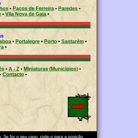
s
nhos
•
Paços de Ferreira
•
Paredes
•
e
•
Vila Nova de Gaia
•
ons
isboa
•
Portalegre
•
Porto
•
Santarém
•
ra
•
ês
•
A - Z
•
Miniaturas (Municípios)
•
•
Contacto
•
s. Se for o seu caso, rode-o para a posição