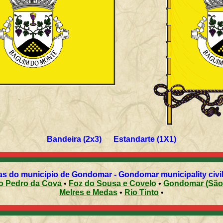
Bandeira (2x3) Estandarte (1X1)
as do município de Gondomar - Gondomar municipality civil
es e São Pedro da Cova
•
Foz do Sousa e Covelo
•
Gondo
Melres e Medas
•
Rio Tinto
•