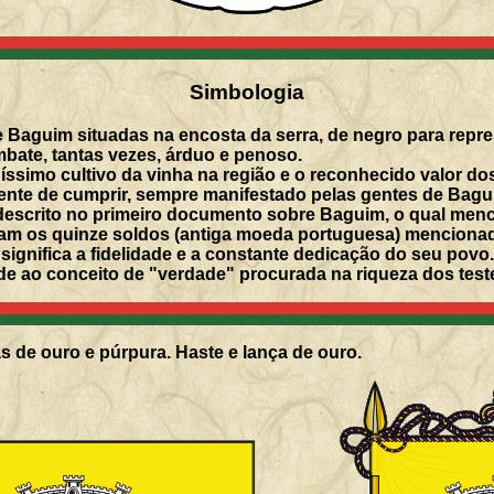
Simbologia
 Baguim situadas na encosta da serra, de negro para represen
ate, tantas vezes, árduo e penoso.
ssimo cultivo da vinha na região e o reconhecido valor dos
iente de cumprir, sempre manifestado pelas gentes de Bagu
descrito no primeiro documento sobre Baguim, o qual menc
am os quinze soldos (antiga moeda portuguesa) menciona
significa a fidelidade e a constante dedicação do seu povo
dade ao conceito de "verdade" procurada na riqueza dos te
s de ouro e púrpura. Haste e lança de ouro.