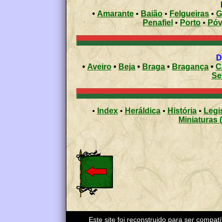
•
Amarante
•
Baião
•
Felgueiras
•
G
Penafiel
•
Porto
•
•
Aveiro
•
Beja
•
Braga
•
Bragança
•
C
Se
•
Index
•
Heráldica
•
História
•
Legi
Miniaturas 
Este site foi reconstruido para ser compat