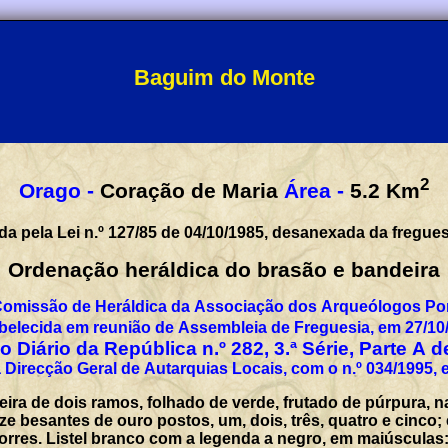
Baguim do Monte
2
Orago -
Coração de Maria
Área -
5.2
Km
da pela Lei n.º 127/85 de 04/10/1985, desanexada da fregues
Ordenação heráldica do brasão e bandeira
Comissão de Heráldica da Associação dos Arqueólogos Por
belecida em reunião de Assembleia de Freguesia, em 27/10
 Diário da República n.º 282, 3.ª Série, Parte A 
 Direcção Geral de Autarquias Locais, com o n.º 034/1995, 
eira de dois ramos, folhado de verde, frutado de púrpura,
 besantes de ouro postos, um, dois, três, quatro e cinco; 
 torres. Listel branco com a legenda a negro, em maiúscul