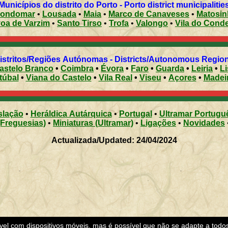
Municípios do distrito do Porto - Porto district municipalitie
ondomar
•
Lousada
•
Maia
•
Marco de Canaveses
•
Matosi
Póvoa de Varzim
•
Santo Tirso
•
Trofa
•
Valongo
•
Vila do Cond
Distritos/Regiões Autónomas - Districts/Autonomous Regi
astelo Branco
•
Coimbra
•
Évora
•
Faro
•
Guarda
•
Leiria
•
L
túbal
•
Viana do Castelo
•
Vila Real
•
Viseu
•
Açores
•
Madei
slação
•
Heráldica Autárquica
•
Portugal
•
Ultramar Portugu
(Freguesias)
•
Miniaturas (Ultramar)
•
Ligações
•
Novidades
Actualizada/Updated: 24/04/2024
ível com dispositivos móveis, mas é possível que não se adapte a todo