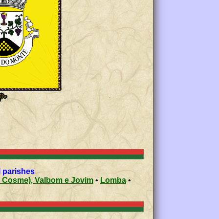
 parishes
mar (São Cosme), Valbom e Jovim
•
Lomba
•