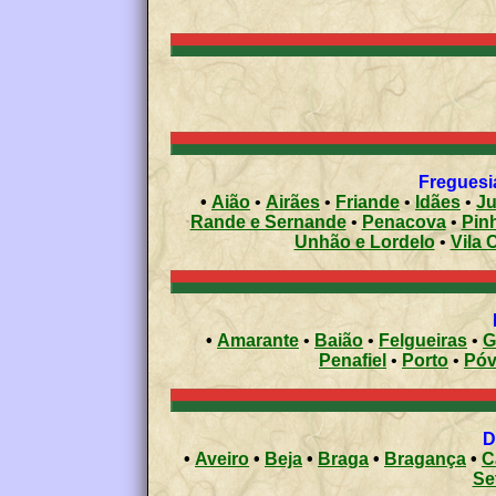
Freguesia
•
Aião
•
Airães
•
Friande
•
Idães
•
Ju
Rande e Sernande
•
Penacova
•
Pin
Unhão e Lordelo
•
Vila 
•
Amarante
•
Baião
•
Felgueiras
•
G
Penafiel
•
Porto
•
•
Aveiro
•
Beja
•
Braga
•
Bragança
•
C
Se