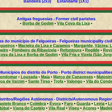
Bandeira (2x3) Estandarte (1X1)
Antigas freguesias - Former civil parishes
•
Borba de Godim
•
Vila Cova da Lixa
•
s do município de Felgueiras - Felgueiras municipality civi
gueiros
•
Macieira da Lixa e Caramos
•
Margaride, Várzea, 
heiro
•
Pombeiro de Ribavizela
•
Refontoura
•
Regilde
•
Revi
Cova da Lixa e Borba de Godim
•
Vila Fria e Vizela (São Jorg
Municípios do distrito do Porto - Porto district municipalitie
ondomar
•
Lousada
•
Maia
•
Marco de Canaveses
•
Matosi
Póvoa de Varzim
•
Santo Tirso
•
Trofa
•
Valongo
•
Vila do Cond
Distritos/Regiões Autónomas - Districts/Autonomous Regi
astelo Branco
•
Coimbra
•
Évora
•
Faro
•
Guarda
•
Leiria
•
L
túbal
•
Viana do Castelo
•
Vila Real
•
Viseu
•
Açores
•
Madei