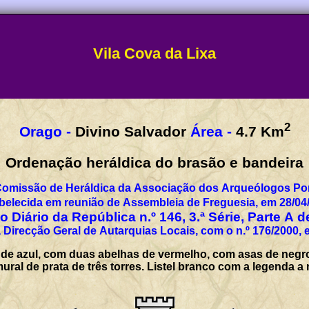
Vila Cova da Lixa
2
Orago -
Divino Salvador
Área -
4.7
Km
Ordenação heráldica do brasão e bandeira
Comissão de Heráldica da Associação dos Arqueólogos Por
belecida em reunião de Assembleia de Freguesia, em 28/04
 Diário da República n.º 146, 3.ª Série, Parte A 
 Direcção Geral de Autarquias Locais, com o n.º 176/2000, 
e azul, com duas abelhas de vermelho, com asas de negro
ural de prata de três torres. Listel branco com a legenda 