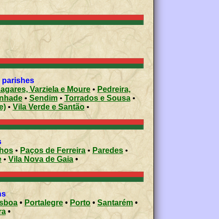
l parishes
Lagares, Varziela e Moure
•
Pedreira,
nhade
•
Sendim
•
Torrados e Sousa
•
e)
•
Vila Verde e Santão
•
s
nhos
•
Paços de Ferreira
•
Paredes
•
e
•
Vila Nova de Gaia
•
ons
isboa
•
Portalegre
•
Porto
•
Santarém
•
ra
•