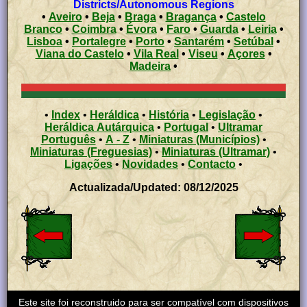
Districts/Autonomous Regions
•
Aveiro
•
Beja
•
Braga
•
Bragança
•
Castelo
Branco
•
Coimbra
•
Évora
•
Faro
•
Guarda
•
Leiria
•
Lisboa
•
Portalegre
•
Porto
•
Santarém
•
Setúbal
•
Viana do Castelo
•
Vila Real
•
Viseu
•
Açores
•
Madeira
•
•
Index
•
Heráldica
•
História
•
Legislação
•
Heráldica Autárquica
•
Portugal
•
Ultramar
Português
•
A - Z
•
Miniaturas (Municípios)
•
Miniaturas (Freguesias)
•
Miniaturas (Ultramar)
•
Ligações
•
Novidades
•
Contacto
•
Actualizada/Updated: 08/12/2025
Este site foi reconstruido para ser compatível com dispositivos