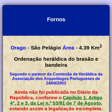
Fornos
2
Orago -
São Pelágio
Área -
4.39
Km
Ordenação heráldica do brasão e
bandeira
Segundo o parecer da Comissão de Heráldica da
Associação dos Arqueólogos Portugueses de
24/04/2003
Ainda não foi publicada no Diário da
República, conforme o
Capitulo 1, Artigo
4º, 2 e 3, da Lei n.º 53/91 de 7 de Agosto
,
estando assim a legalização incompleta.