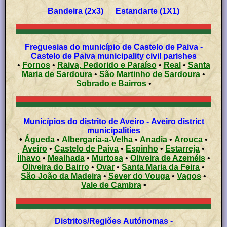
Bandeira (2x3) Estandarte (1X1)
Freguesias do município de Castelo de Paiva -
Castelo de Paiva municipality civil parishes
•
Fornos
•
Raiva, Pedorido e Paraíso
•
Real
•
Santa
Maria de Sardoura
•
São Martinho de Sardoura
•
Sobrado e Bairros
•
Municípios do distrito de Aveiro - Aveiro district
municipalities
•
Águeda
•
Albergaria-a-Velha
•
Anadia
•
Arouca
•
Aveiro
•
Castelo de Paiva
•
Espinho
•
Estarreja
•
Ílhavo
•
Mealhada
•
Murtosa
•
Oliveira de Azeméis
•
Oliveira do Bairro
•
Ovar
•
Santa Maria da Feira
•
São João da Madeira
•
Sever do Vouga
•
Vagos
•
Vale de Cambra
•
Distritos/Regiões Autónomas -