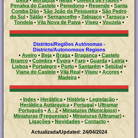
Beira
•
Mortágua
•
Nelas
•
Oliveira de Frades
•
Penalva do Castelo
•
Penedono
•
Resende
•
Santa
Comba Dão
•
São João da Pesqueira
•
São Pedro
do Sul
•
Sátão
•
Sernancelhe
•
Tabuaço
•
Tarouca
•
Tondela
•
Vila Nova de Paiva
•
Viseu
•
Vouzela
•
Distritos/Regiões Autónomas -
Districts/Autonomous Regions
•
Aveiro
•
Beja
•
Braga
•
Bragança
•
Castelo
Branco
•
Coimbra
•
Évora
•
Faro
•
Guarda
•
Leiria
•
Lisboa
•
Portalegre
•
Porto
•
Santarém
•
Setúbal
•
Viana do Castelo
•
Vila Real
•
Viseu
•
Açores
•
Madeira
•
•
Index
•
Heráldica
•
História
•
Legislação
•
Heráldica Autárquica
•
Portugal
•
Ultramar
Português
•
A - Z
•
Miniaturas (Municípios)
•
Miniaturas (Freguesias)
•
Miniaturas (Ultramar)
•
Ligações
•
Novidades
•
Contacto
•
Actualizada/Updated: 24/04/2024