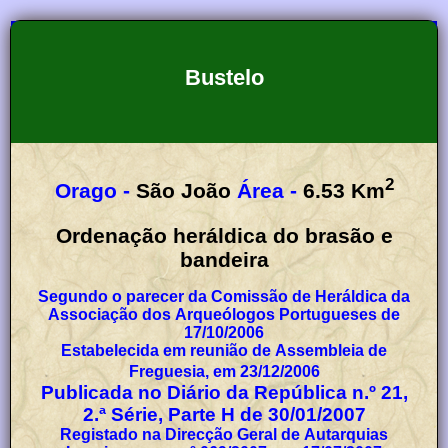
Bustelo
2
Orago -
São João
Área -
6.53
Km
Ordenação heráldica do brasão e
bandeira
Segundo o parecer da Comissão de Heráldica da
Associação dos Arqueólogos Portugueses de
17/10/2006
Estabelecida em reunião de Assembleia de
Freguesia, em 23/12/2006
Publicada no Diário da República n.º 21,
2.ª Série, Parte H de 30/01/2007
Registado na Direcção Geral de Autarquias