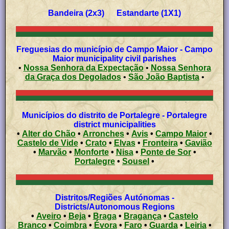
Bandeira (2x3) Estandarte (1X1)
Freguesias do município de Campo Maior - Campo
Maior municipality civil parishes
•
Nossa Senhora da Expectação
•
Nossa Senhora
da Graça dos Degolados
•
São João Baptista
•
Municípios do distrito de Portalegre - Portalegre
district municipalities
•
Alter do Chão
•
Arronches
•
Avis
•
Campo Maior
•
Castelo de Vide
•
Crato
•
Elvas
•
Fronteira
•
Gavião
•
Marvão
•
Monforte
•
Nisa
•
Ponte de Sor
•
Portalegre
•
Sousel
•
Distritos/Regiões Autónomas -
Districts/Autonomous Regions
•
Aveiro
•
Beja
•
Braga
•
Bragança
•
Castelo
Branco
•
Coimbra
•
Évora
•
Faro
•
Guarda
•
Leiria
•