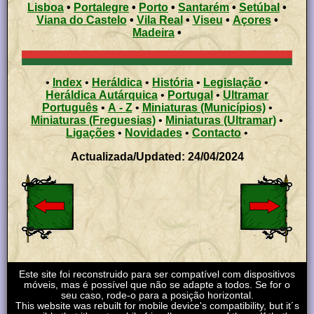
Lisboa
•
Portalegre
•
Porto
•
Santarém
•
Setúbal
•
Viana do Castelo
•
Vila Real
•
Viseu
•
Açores
•
Madeira
•
•
Index
•
Heráldica
•
História
•
Legislação
•
Heráldica Autárquica
•
Portugal
•
Ultramar
Português
•
A - Z
•
Miniaturas (Municípios)
•
Miniaturas (Freguesias)
•
Miniaturas (Ultramar)
•
Ligações
•
Novidades
•
Contacto
•
Actualizada/Updated: 24/04/2024
Este site foi reconstruido para ser compatível com dispositivos
móveis, mas é possível que não se adapte a todos. Se for o
seu caso, rode-o para a posição horizontal.
This website was rebuilt for mobile device's compatibility, but it´s