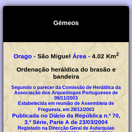
Gémeos
2
Orago -
São Miguel
Área -
4.02
Km
Ordenação heráldica do brasão e
bandeira
Segundo o parecer da Comissão de Heráldica da
Associação dos Arqueólogos Portugueses de
06/11/2003
Estabelecida em reunião de Assembleia de
Freguesia, em 28/12/2003
Publicada no Diário da República n.º 70,
3.ª Série, Parte A de 23/03/2004
Registado na Direcção Geral de Autarquias