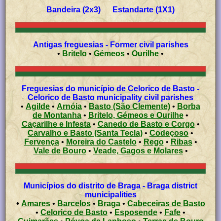
Bandeira (2x3) Estandarte (1X1)
Antigas freguesias - Former civil parishes
•
Britelo
•
Gémeos
•
Ourilhe
•
Freguesias do município de Celorico de Basto -
Celorico de Basto municipality civil parishes
•
Agilde
•
Arnóia
•
Basto (São Clemente)
•
Borba
de Montanha
•
Britelo, Gémeos e Ourilhe
•
Caçarilhe e Infesta
•
Canedo de Basto e Corgo
•
Carvalho e Basto (Santa Tecla)
•
Codeçoso
•
Fervença
•
Moreira do Castelo
•
Rego
•
Ribas
•
Vale de Bouro
•
Veade, Gagos e Molares
•
Municípios do distrito de Braga - Braga district
municipalities
•
Amares
•
Barcelos
•
Braga
•
Cabeceiras de Basto
•
Celorico de Basto
•
Esposende
•
Fafe
•