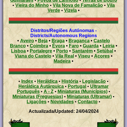
Guimarães
•
Póvoa de Lanhoso
•
Terras de Bouro
•
Vieira do Minho
•
Vila Nova de Famalicão
•
Vila
Verde
•
Vizela
•
Distritos/Regiões Autónomas -
Districts/Autonomous Regions
•
Aveiro
•
Beja
•
Braga
•
Bragança
•
Castelo
Branco
•
Coimbra
•
Évora
•
Faro
•
Guarda
•
Leiria
•
Lisboa
•
Portalegre
•
Porto
•
Santarém
•
Setúbal
•
Viana do Castelo
•
Vila Real
•
Viseu
•
Açores
•
Madeira
•
•
Index
•
Heráldica
•
História
•
Legislação
•
Heráldica Autárquica
•
Portugal
•
Ultramar
Português
•
A - Z
•
Miniaturas (Municípios)
•
Miniaturas (Freguesias)
•
Miniaturas (Ultramar)
•
Ligações
•
Novidades
•
Contacto
•
Actualizada/Updated: 24/04/2024