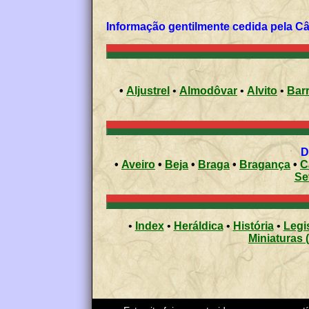
Informação gentilmente cedida pela C
•
Aljustrel
•
Almodôvar
•
Alvito
•
Bar
D
•
Aveiro
•
Beja
•
Braga
•
Bragança
•
C
Se
•
Index
•
Heráldica
•
História
•
Legi
Miniaturas 