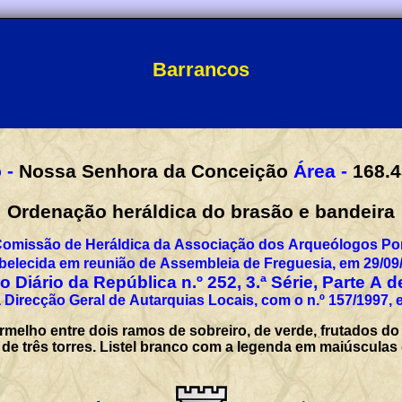
Barrancos
 -
Nossa Senhora da Conceição
Área -
168.4
Ordenação heráldica do brasão e bandeira
Comissão de Heráldica da Associação dos Arqueólogos Por
belecida em reunião de Assembleia de Freguesia, em 29/09
 Diário da República n.º 252, 3.ª Série, Parte A 
 Direcção Geral de Autarquias Locais, com o n.º 157/1997, 
rmelho entre dois ramos de sobreiro, de verde, frutados do
 de três torres. Listel branco com a legenda em maiúscul