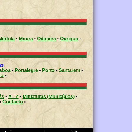
Mértola
•
Moura
•
Odemira
•
Ourique
•
ns
isboa
•
Portalegre
•
Porto
•
Santarém
•
ra
•
ês
•
A - Z
•
Miniaturas (Municípios)
•
•
Contacto
•