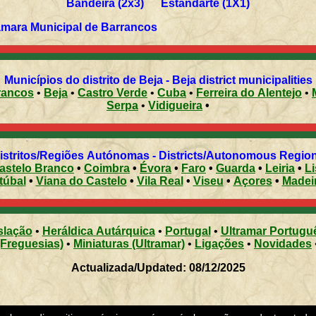
Bandeira (2x3) Estandarte (1X1)
âmara Municipal de Barrancos
Municípios do distrito de Beja - Beja district municipalities
rancos
•
Beja
•
Castro Verde
•
Cuba
•
Ferreira do Alentejo
•
Serpa
•
Vidigueira
•
istritos/Regiões Autónomas - Districts/Autonomous Regio
astelo Branco
•
Coimbra
•
Évora
•
Faro
•
Guarda
•
Leiria
•
L
túbal
•
Viana do Castelo
•
Vila Real
•
Viseu
•
Açores
•
Madei
slação
•
Heráldica Autárquica
•
Portugal
•
Ultramar Portugu
(Freguesias)
•
Miniaturas (Ultramar)
•
Ligações
•
Novidades
Actualizada/Updated: 08/12/2025