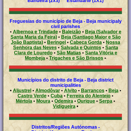
Bandeira (2x3) Estandarte (1X1)
Freguesias do município de Beja - Beja municipaly
civil parishes
•
Albernoa e Trindade
•
Baleizão
•
Beja (Salvador e
Santa Maria da Feira)
•
Beja (Santiago Maior e São
João Baptista)
•
Beringel
•
Cabeça Gorda
•
Nossa
Senhora das Neves
•
Salvada e Quintos
•
Santa
Clara de Louredo
•
São Matias
•
Santa Vitória e
Mombeja
•
Trigaches e São Brissos
•
Municípios do distrito de Beja - Beja district
municipalities
•
Aljustrel
•
Almodôvar
•
Alvito
•
Barrancos
•
Beja
•
Castro Verde
•
Cuba
•
Ferreira do Alentejo
•
Mértola
•
Moura
•
Odemira
•
Ourique
•
Serpa
•
Vidigueira
•
Distritos/Regiões Autónomas -