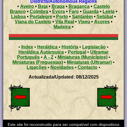
Districts/Autonomous Regions
•
Aveiro
•
Beja
•
Braga
•
Bragança
•
Castelo
Branco
•
Coimbra
•
Évora
•
Faro
•
Guarda
•
Leiria
•
Lisboa
•
Portalegre
•
Porto
•
Santarém
•
Setúbal
•
Viana do Castelo
•
Vila Real
•
Viseu
•
Açores
•
Madeira
•
•
Index
•
Heráldica
•
História
•
Legislação
•
Heráldica Autárquica
•
Portugal
•
Ultramar
Português
•
A - Z
•
Miniaturas (Municípios)
•
Miniaturas (Freguesias)
•
Miniaturas (Ultramar)
•
Ligações
•
Novidades
•
Contacto
•
Actualizada/Updated: 08/12/2025
Este site foi reconstruido para ser compatível com dispositivos