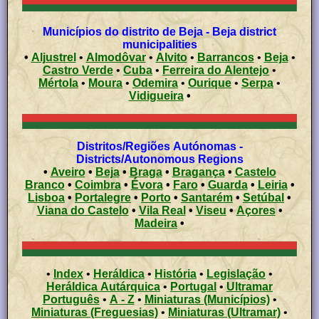
Municípios do distrito de Beja - Beja district
municipalities
•
Aljustrel
•
Almodôvar
•
Alvito
•
Barrancos
•
Beja
•
Castro Verde
•
Cuba
•
Ferreira do Alentejo
•
Mértola
•
Moura
•
Odemira
•
Ourique
•
Serpa
•
Vidigueira
•
Distritos/Regiões Autónomas -
Districts/Autonomous Regions
•
Aveiro
•
Beja
•
Braga
•
Bragança
•
Castelo
Branco
•
Coimbra
•
Évora
•
Faro
•
Guarda
•
Leiria
•
Lisboa
•
Portalegre
•
Porto
•
Santarém
•
Setúbal
•
Viana do Castelo
•
Vila Real
•
Viseu
•
Açores
•
Madeira
•
•
Index
•
Heráldica
•
História
•
Legislação
•
Heráldica Autárquica
•
Portugal
•
Ultramar
Português
•
A - Z
•
Miniaturas (Municípios)
•
Miniaturas (Freguesias)
•
Miniaturas (Ultramar)
•