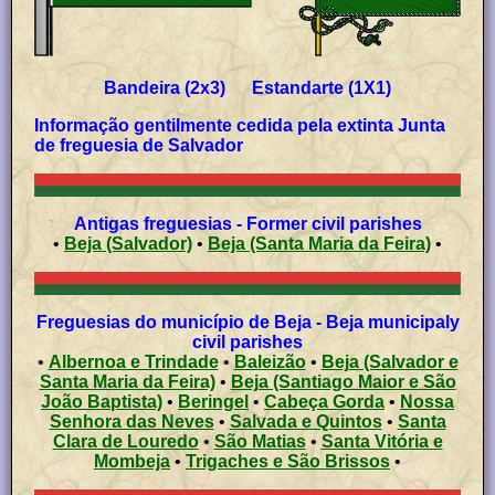
Bandeira (2x3) Estandarte (1X1)
Informação gentilmente cedida pela extinta Junta
de freguesia de Salvador
Antigas freguesias - Former civil parishes
•
Beja (Salvador)
•
Beja (Santa Maria da Feira)
•
Freguesias do município de Beja - Beja municipaly
civil parishes
•
Albernoa e Trindade
•
Baleizão
•
Beja (Salvador e
Santa Maria da Feira)
•
Beja (Santiago Maior e São
João Baptista)
•
Beringel
•
Cabeça Gorda
•
Nossa
Senhora das Neves
•
Salvada e Quintos
•
Santa
Clara de Louredo
•
São Matias
•
Santa Vitória e
Mombeja
•
Trigaches e São Brissos
•