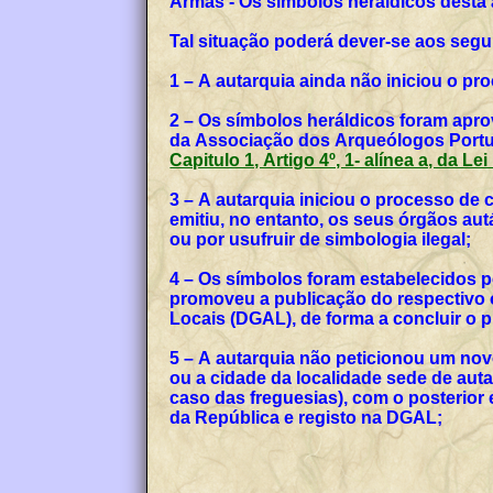
Armas - Os símbolos heráldicos desta
Tal situação poderá dever-se aos segu
1 – A autarquia ainda não iniciou o p
2 – Os símbolos heráldicos foram apro
da Associação dos Arqueólogos Portug
Capitulo 1, Artigo 4º, 1- alínea a, da Le
3 – A autarquia iniciou o processo de
emitiu, no entanto, os seus órgãos a
ou por usufruir de simbologia ilegal;
4 – Os símbolos foram estabelecidos p
promoveu a publicação do respectivo o
Locais (DGAL), de forma a concluir o
5 – A autarquia não peticionou um no
ou a cidade da localidade sede de auta
caso das freguesias), com o posterior
da República e registo na DGAL;