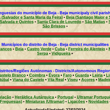
Freguesias do município de Beja - Beja municipaly civil pa
 (Salvador e Santa Maria da Feira)
•
Beja (Santiago Maior e 
Salvada e Quintos
•
Santa Clara de Louredo
•
São Matias
•
São Brissos
•
Municípios do distrito de Beja - Beja district municipalities
rancos
•
Beja
•
Castro Verde
•
Cuba
•
Ferreira do Alentejo
•
Serpa
•
Vidigueira
•
Distritos/Regiões Autónomas - Districts/Autonomous Regi
astelo Branco
•
Coimbra
•
Évora
•
Faro
•
Guarda
•
Leiria
•
L
túbal
•
Viana do Castelo
•
Vila Real
•
Viseu
•
Açores
•
Madei
slação
•
Heráldica Autárquica
•
Portugal
•
Ultramar Portugu
(Freguesias)
•
Miniaturas (Ultramar)
•
Ligações
•
Novidades
Actualizada/Updated: 27/03/2024