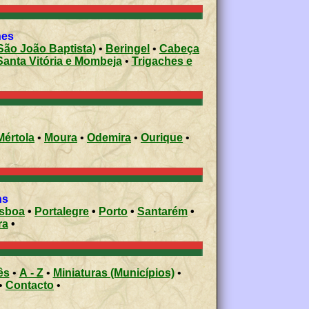
rishes
São João Baptista)
•
Beringel
•
Cabeça
Santa Vitória e Mombeja
•
Trigaches e
Mértola
•
Moura
•
Odemira
•
Ourique
•
ons
isboa
•
Portalegre
•
Porto
•
Santarém
•
ra
•
ês
•
A - Z
•
Miniaturas (Municípios)
•
•
Contacto
•