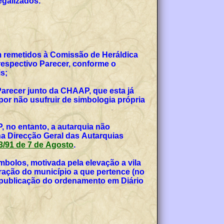
egalizados.
am remetidos à Comissão de Heráldica
espectivo Parecer, conforme o
s;
Parecer junto da CHAAP, que esta já
or não usufruir de simbologia própria
, no entanto, a autarquia não
na Direcção Geral das Autarquias
 53/91 de 7 de Agosto
.
bolos, motivada pela elevação a vila
teração do município a que pertence (no
, publicação do ordenamento em Diário