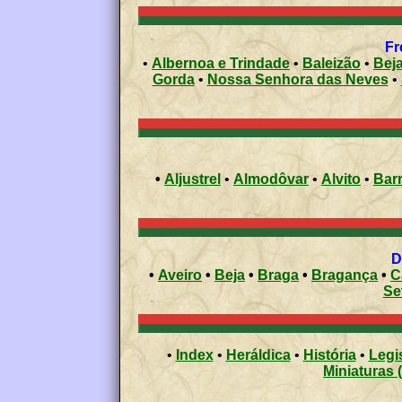
•
Albernoa e Trindade
•
Baleizão
•
Beja
Gorda
•
Nossa Senhora das Neves
•
•
Aljustrel
•
Almodôvar
•
Alvito
•
Bar
•
Aveiro
•
Beja
•
Braga
•
Bragança
•
C
Se
•
Index
•
Heráldica
•
História
•
Legi
Miniaturas 