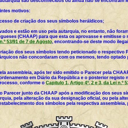
 autarquia são desconhecidos ou ainda não se encontram l
intes motivos:
rocesso de criação dos seus símbolos heráldicos;
vados e estão em uso pela autarquia, no entanto, não for
ueses (CHAAP) para que esta os aprovasse e emitisse o r
i n.º 53/91 de 7 de Agosto
, encontrando-se deste modo ilegai
 criação dos seus símbolos tendo peticionado o respectivo 
utárquicos não concordaram com os mesmos, tendo optado p
ela assembleia, após ter sido emitido o Parecer pela CHAAP
rdenamento em Diário da República e o posterior registo 
 processo, conforme o
Capitulo 1, Artigo 4º, 2 e 3, da Lei n.º
vo Parecer junto da CHAAP após a modificação dos seus sím
rquia, pela alteração da sua designação oficial, ou pela al
 estabelecimento dos símbolos pela respectiva assembleia