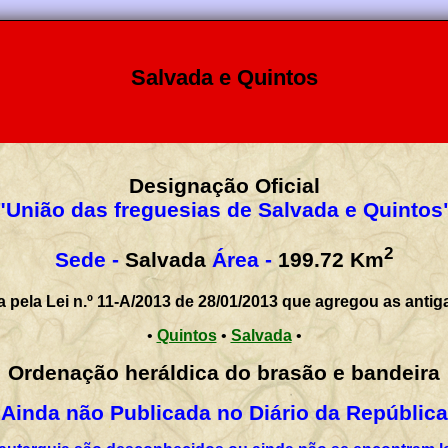
Salvada e Quintos
Designação Oficial
"União das freguesias de Salvada e Quintos
2
Sede -
Salvada
Área -
199.72
Km
a pela Lei n.º 11-A/2013 de 28/01/2013 que agregou as antig
•
Quintos
•
Salvada
•
Ordenação heráldica do brasão e bandeira
Ainda não Publicada no Diário da República