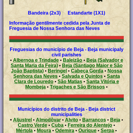
Bandeira (2x3) Estandarte (1X1)
Informação gentilmente cedida pela Junta de
Freguesia de Nossa Senhora das Neves
Freguesias do município de Beja - Beja municipaly
civil parishes
•
Albernoa e Trindade
•
Baleizão
•
Beja (Salvador e
Santa Maria da Feira)
•
Beja (Santiago Maior e São
João Baptista)
•
Beringel
•
Cabeça Gorda
•
Nossa
Senhora das Neves
•
Salvada e Quintos
•
Santa
Clara de Louredo
•
São Matias
•
Santa Vitória e
Mombeja
•
Trigaches e São Brissos
•
Municípios do distrito de Beja - Beja district
municipalities
•
Aljustrel
•
Almodôvar
•
Alvito
•
Barrancos
•
Beja
•
Castro Verde
•
Cuba
•
Ferreira do Alentejo
•
Mértola
•
Moura
•
Odemira
•
Ourique
•
Serpa
•