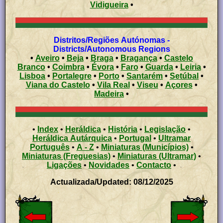
Vidigueira
•
Distritos/Regiões Autónomas -
Districts/Autonomous Regions
•
Aveiro
•
Beja
•
Braga
•
Bragança
•
Castelo
Branco
•
Coimbra
•
Évora
•
Faro
•
Guarda
•
Leiria
•
Lisboa
•
Portalegre
•
Porto
•
Santarém
•
Setúbal
•
Viana do Castelo
•
Vila Real
•
Viseu
•
Açores
•
Madeira
•
•
Index
•
Heráldica
•
História
•
Legislação
•
Heráldica Autárquica
•
Portugal
•
Ultramar
Português
•
A - Z
•
Miniaturas (Municípios)
•
Miniaturas (Freguesias)
•
Miniaturas (Ultramar)
•
Ligações
•
Novidades
•
Contacto
•
Actualizada/Updated: 08/12/2025