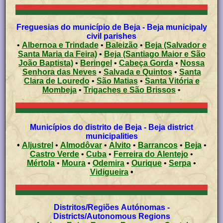
Freguesias do município de Beja - Beja municipaly
civil parishes
•
Albernoa e Trindade
•
Baleizão
•
Beja (Salvador e
Santa Maria da Feira)
•
Beja (Santiago Maior e São
João Baptista)
•
Beringel
•
Cabeça Gorda
•
Nossa
Senhora das Neves
•
Salvada e Quintos
•
Santa
Clara de Louredo
•
São Matias
•
Santa Vitória e
Mombeja
•
Trigaches e São Brissos
•
Municípios do distrito de Beja - Beja district
municipalities
•
Aljustrel
•
Almodôvar
•
Alvito
•
Barrancos
•
Beja
•
Castro Verde
•
Cuba
•
Ferreira do Alentejo
•
Mértola
•
Moura
•
Odemira
•
Ourique
•
Serpa
•
Vidigueira
•
Distritos/Regiões Autónomas -
Districts/Autonomous Regions