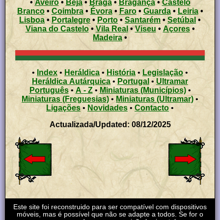
•
Aveiro
•
Beja
•
Braga
•
Bragança
•
Castelo
Branco
•
Coimbra
•
Évora
•
Faro
•
Guarda
•
Leiria
•
Lisboa
•
Portalegre
•
Porto
•
Santarém
•
Setúbal
•
Viana do Castelo
•
Vila Real
•
Viseu
•
Açores
•
Madeira
•
•
Index
•
Heráldica
•
História
•
Legislação
•
Heráldica Autárquica
•
Portugal
•
Ultramar
Português
•
A - Z
•
Miniaturas (Municípios)
•
Miniaturas (Freguesias)
•
Miniaturas (Ultramar)
•
Ligações
•
Novidades
•
Contacto
•
Actualizada/Updated: 08/12/2025
Este site foi reconstruido para ser compatível com dispositivos
móveis, mas é possível que não se adapte a todos. Se for o