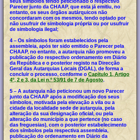
seus símbolos tendo peticionado o respectivo
Parecer junto da CHAAP, que esta já emitiu, no
entanto, os seus órgãos autárquicos não
concordaram com os mesmos, tendo optado por
não usufruir de simbologia própria ou por usufruir
de simbologia ilegal;
4 – Os símbolos foram estabelecidos pela
assembleia, após ter sido emitido o Parecer pela
CHAAP, no entanto, a autarquia não promoveu a
publicação do respectivo ordenamento em Diário
da República e o posterior registo na Direcção
Geral das Autarquias Locais (DGAL), de forma a
concluir o processo, conforme o
Capitulo 1, Artigo
4º, 2 e 3, da Lei n.º 53/91 de 7 de Agosto
.
5 – A autarquia não peticionou um novo Parecer
junto da CHAAP após a modificação dos seus
símbolos, motivada pela elevação a vila ou a
cidade da localidade sede de autarquia, pela
alteração da sua designação oficial, ou pela
alteração do município a que pertence (no caso
das freguesias), com o posterior estabelecimento
dos símbolos pela respectiva assembleia,
publicação do ordenamento em Diário da