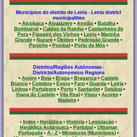
Municípios do distrito de Leiria - Leiria district
municipalities
•
Alcobaça
•
Alvaiázere
•
Ansião
•
Batalha
•
Bombarral
•
Caldas da Rainha
•
Castanheira de
Pera
•
Figueiró dos Vinhos
•
Leiria
•
Marinha
Grande
•
Nazaré
•
Óbidos
•
Pedrógão Grande
•
Peniche
•
Pombal
•
Porto de Mós
•
Distritos/Regiões Autónomas -
Districts/Autonomous Regions
•
Aveiro
•
Beja
•
Braga
•
Bragança
•
Castelo
Branco
•
Coimbra
•
Évora
•
Faro
•
Guarda
•
Leiria
•
Lisboa
•
Portalegre
•
Porto
•
Santarém
•
Setúbal
•
Viana do Castelo
•
Vila Real
•
Viseu
•
Açores
•
Madeira
•
•
Index
•
Heráldica
•
História
•
Legislação
•
Heráldica Autárquica
•
Portugal
•
Ultramar
Português
•
A - Z
•
Miniaturas (Municípios)
•