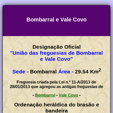
Bombarral e Vale Covo
Designação Oficial
"União das freguesias de Bombarral
e Vale Covo"
2
Sede -
Bombarral
Área -
29.54
Km
Freguesia criada pela Lei n.º 11-A/2013 de
28/01/2013 que agregou as antigas freguesias de
•
Bombarral
•
Vale Covo
•
Ordenação heráldica do brasão e
bandeira