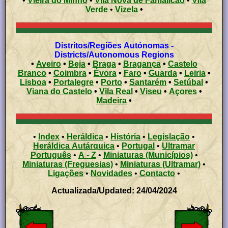
•
Vieira do Minho
•
Vila Nova de Famalicão
•
Vila
Verde
•
Vizela
•
Distritos/Regiões Autónomas -
Districts/Autonomous Regions
•
Aveiro
•
Beja
•
Braga
•
Bragança
•
Castelo
Branco
•
Coimbra
•
Évora
•
Faro
•
Guarda
•
Leiria
•
Lisboa
•
Portalegre
•
Porto
•
Santarém
•
Setúbal
•
Viana do Castelo
•
Vila Real
•
Viseu
•
Açores
•
Madeira
•
•
Index
•
Heráldica
•
História
•
Legislação
•
Heráldica Autárquica
•
Portugal
•
Ultramar
Português
•
A - Z
•
Miniaturas (Municípios)
•
Miniaturas (Freguesias)
•
Miniaturas (Ultramar)
•
Ligações
•
Novidades
•
Contacto
•
Actualizada/Updated: 24/04/2024