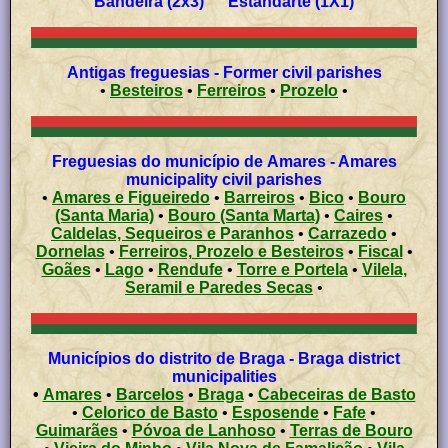
Bandeira (2x3) Estandarte (1X1)
Antigas freguesias - Former civil parishes
•
Besteiros
•
Ferreiros
•
Prozelo
•
Freguesias do município de Amares - Amares
municipality civil parishes
•
Amares e Figueiredo
•
Barreiros
•
Bico
•
Bouro
(Santa Maria)
•
Bouro (Santa Marta)
•
Caires
•
Caldelas, Sequeiros e Paranhos
•
Carrazedo
•
Dornelas
•
Ferreiros, Prozelo e Besteiros
•
Fiscal
•
Goães
•
Lago
•
Rendufe
•
Torre e Portela
•
Vilela,
Seramil e Paredes Secas
•
Municípios do distrito de Braga - Braga district
municipalities
•
Amares
•
Barcelos
•
Braga
•
Cabeceiras de Basto
•
Celorico de Basto
•
Esposende
•
Fafe
•
Guimarães
•
Póvoa de Lanhoso
•
Terras de Bouro