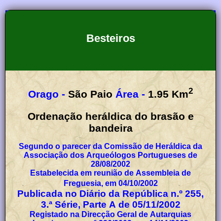
Besteiros
2
Orago -
São Paio
Área -
1.95
Km
Ordenação heráldica do brasão e
bandeira
Segundo o parecer da Comissão de Heráldica da
Associação dos Arqueólogos Portugueses de
28/08/2002
Estabelecida em reunião de Assembleia de
Freguesia, em 04/10/2002
Publicada no Diário da República n.º 255,
3.ª Série, Parte A de 05/11/2002
Registado na Direcção Geral de Autarquias