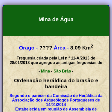
Mina de Água
2
Orago -
????
Área -
8.09
Km
Freguesia criada pela Lei n.º 11-A/2013 de
28/01/2013 que agregou as antigas freguesias de
•
Mina
•
São Brás
•
Ordenação heráldica do brasão e
bandeira
Segundo o parecer da Comissão de Heráldica da
Associação dos Arqueólogos Portugueses de
14/01/2014
Estabelecida em reunião de Assembleia de