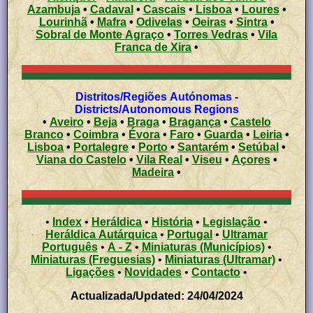
Azambuja
•
Cadaval
•
Cascais
•
Lisboa
•
Loures
•
Lourinhã
•
Mafra
•
Odivelas
•
Oeiras
•
Sintra
•
Sobral de Monte Agraço
•
Torres Vedras
•
Vila
Franca de Xira
•
Distritos/Regiões Autónomas -
Districts/Autonomous Regions
•
Aveiro
•
Beja
•
Braga
•
Bragança
•
Castelo
Branco
•
Coimbra
•
Évora
•
Faro
•
Guarda
•
Leiria
•
Lisboa
•
Portalegre
•
Porto
•
Santarém
•
Setúbal
•
Viana do Castelo
•
Vila Real
•
Viseu
•
Açores
•
Madeira
•
•
Index
•
Heráldica
•
História
•
Legislação
•
Heráldica Autárquica
•
Portugal
•
Ultramar
Português
•
A - Z
•
Miniaturas (Municípios)
•
Miniaturas (Freguesias)
•
Miniaturas (Ultramar)
•
Ligações
•
Novidades
•
Contacto
•
Actualizada/Updated: 24/04/2024