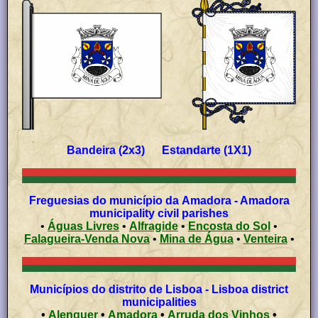
Bandeira (2x3) Estandarte (1X1)
Freguesias do município da Amadora - Amadora
municipality civil parishes
•
Águas Livres
•
Alfragide
•
Encosta do Sol
•
Falagueira-Venda Nova
•
Mina de Água
•
Venteira
•
Municípios do distrito de Lisboa - Lisboa district
municipalities
•
Alenquer
•
Amadora
•
Arruda dos Vinhos
•