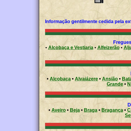
Fregues
•
Alcobaça e Vestiaria
•
Alfeizerão
•
Alj
•
Alcobaça
•
Alvaiázere
•
Ansião
•
Bat
Grande
•
N
•
Aveiro
•
Beja
•
Braga
•
Bragança
•
C
Se