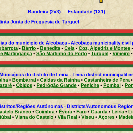
Bandeira (2x3) Estandarte (1X1)
Informação gentilmente cedida pela extinta Junta de Freguesia de
Turquel
ias do município de Alcobaça - Alcobaça municipality civil 
ubarrota
•
Bárrio
•
Benedita
•
Cela
•
Coz, Alpedriz e Montes
e Martingança
•
São Martinho do Porto
•
Turquel
•
Vimeiro
•
Municípios do distrito de Leiria - Leiria district municipaliti
alha
•
Bombarral
•
Caldas da Rainha
•
Castanheira de Pera
azaré
•
Óbidos
•
Pedrógão Grande
•
Peniche
•
Pombal
•
Distritos/Regiões Autónomas - Districts/Autonomous Regi
astelo Branco
•
Coimbra
•
Évora
•
Faro
•
Guarda
•
Leiria
•
L
túbal
•
Viana do Castelo
•
Vila Real
•
Viseu
•
Açores
•
Madei