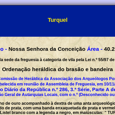
Turquel
o -
Nossa Senhora da Conceição
Área -
40.2
a sede da freguesia à categoria de vila pela Lei n.º 55/97 de
Ordenação heráldica do brasão e bandeira
Comissão de Heráldica da Associação dos Arqueólogos Por
belecida em reunião de Assembleia de Freguesia, em 10/11
 Diário da República n.º 286, 3.ª Série, Parte A 
o Geral de Autarquias Locais, com o n.º (Desconhecido ou
ho de ouro acompanhado à dextra de uma anta arqueológica
ado de prata, com uma banda enxaquetada de prata e vermelh
. Listel branco com a legenda a negro, em maiúsculas: “ T