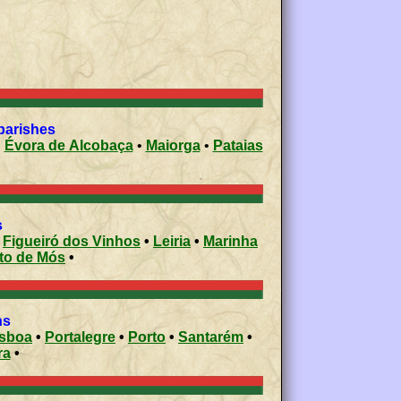
parishes
•
Évora de Alcobaça
•
Maiorga
•
Pataias
es
•
Figueiró dos Vinhos
•
Leiria
•
Marinha
Porto de Mós
•
ons
isboa
•
Portalegre
•
Porto
•
Santarém
•
ra
•