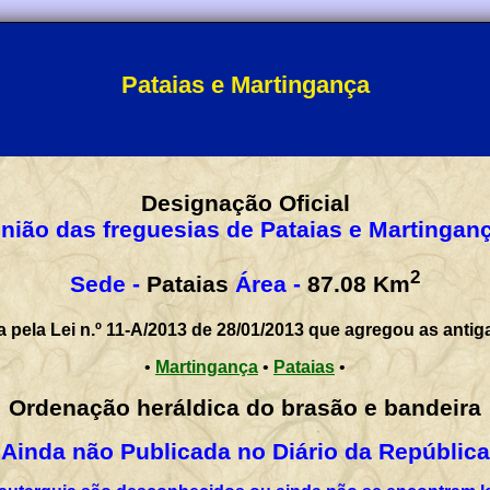
Pataias e Martingança
Designação Oficial
nião das freguesias de Pataias e Martingan
2
Sede -
Pataias
Área -
87.08
Km
a pela Lei n.º 11-A/2013 de 28/01/2013 que agregou as antig
•
Martingança
•
Pataias
•
Ordenação heráldica do brasão e bandeira
Ainda não Publicada no Diário da República