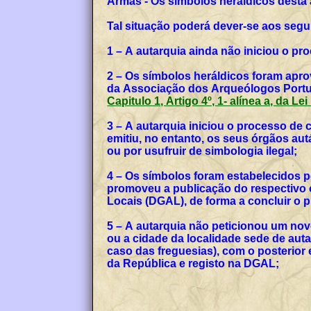
Armas - Os símbolos heráldicos desta
Tal situação poderá dever-se aos segu
1 – A autarquia ainda não iniciou o p
2 – Os símbolos heráldicos foram apro
da Associação dos Arqueólogos Portug
Capitulo 1, Artigo 4º, 1- alínea a, da Le
3 – A autarquia iniciou o processo de
emitiu, no entanto, os seus órgãos a
ou por usufruir de simbologia ilegal;
4 – Os símbolos foram estabelecidos p
promoveu a publicação do respectivo o
Locais (DGAL), de forma a concluir o
5 – A autarquia não peticionou um no
ou a cidade da localidade sede de auta
caso das freguesias), com o posterior
da República e registo na DGAL;