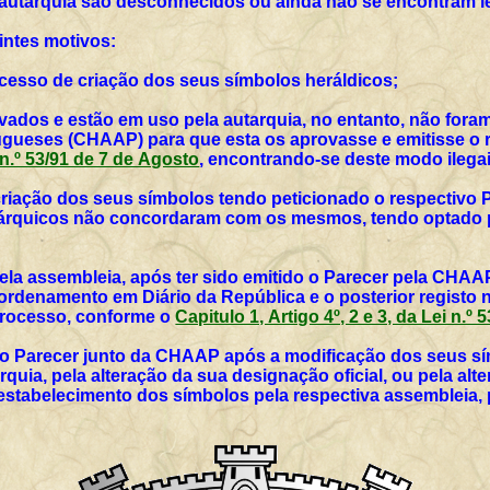
 autarquia são desconhecidos ou ainda não se encontram l
intes motivos:
rocesso de criação dos seus símbolos heráldicos;
vados e estão em uso pela autarquia, no entanto, não for
ueses (CHAAP) para que esta os aprovasse e emitisse o r
i n.º 53/91 de 7 de Agosto
, encontrando-se deste modo ilegai
 criação dos seus símbolos tendo peticionado o respectivo 
utárquicos não concordaram com os mesmos, tendo optado p
ela assembleia, após ter sido emitido o Parecer pela CHAAP
rdenamento em Diário da República e o posterior registo 
 processo, conforme o
Capitulo 1, Artigo 4º, 2 e 3, da Lei n.º
vo Parecer junto da CHAAP após a modificação dos seus sím
rquia, pela alteração da sua designação oficial, ou pela al
 estabelecimento dos símbolos pela respectiva assembleia