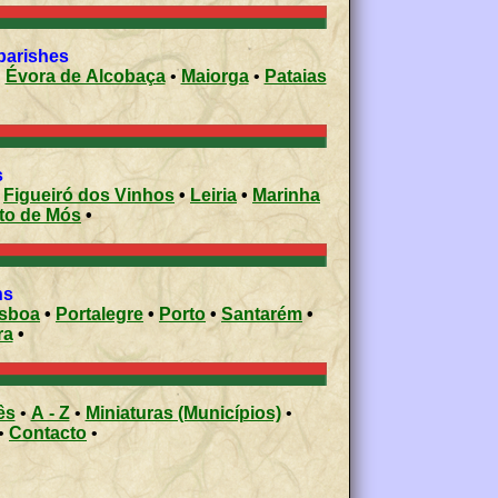
parishes
•
Évora de Alcobaça
•
Maiorga
•
Pataias
es
•
Figueiró dos Vinhos
•
Leiria
•
Marinha
Porto de Mós
•
ons
isboa
•
Portalegre
•
Porto
•
Santarém
•
ra
•
ês
•
A - Z
•
Miniaturas (Municípios)
•
•
Contacto
•