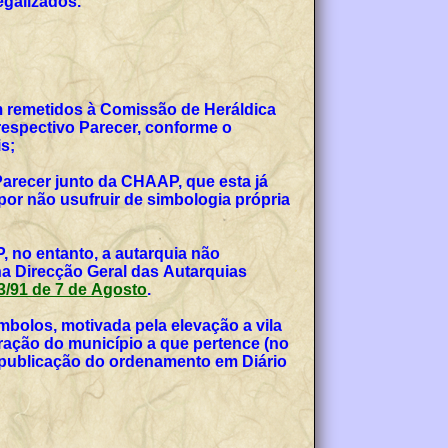
egalizados.
am remetidos à Comissão de Heráldica
espectivo Parecer, conforme o
s;
Parecer junto da CHAAP, que esta já
or não usufruir de simbologia própria
, no entanto, a autarquia não
na Direcção Geral das Autarquias
 53/91 de 7 de Agosto
.
bolos, motivada pela elevação a vila
teração do município a que pertence (no
, publicação do ordenamento em Diário