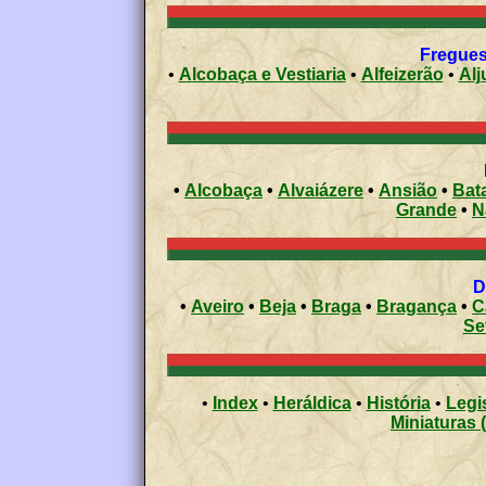
Fregues
•
Alcobaça e Vestiaria
•
Alfeizerão
•
Alj
•
Alcobaça
•
Alvaiázere
•
Ansião
•
Bat
Grande
•
N
•
Aveiro
•
Beja
•
Braga
•
Bragança
•
C
Se
•
Index
•
Heráldica
•
História
•
Legi
Miniaturas 