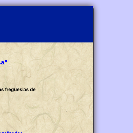
ça"
as freguesias de