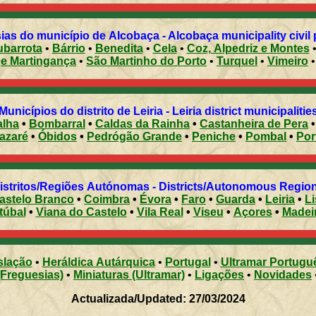
ias do município de Alcobaça - Alcobaça municipality civil 
ubarrota
•
Bárrio
•
Benedita
•
Cela
•
Coz, Alpedriz e Montes
e Martingança
•
São Martinho do Porto
•
Turquel
•
Vimeiro
•
Municípios do distrito de Leiria - Leiria district municipaliti
alha
•
Bombarral
•
Caldas da Rainha
•
Castanheira de Pera
azaré
•
Óbidos
•
Pedrógão Grande
•
Peniche
•
Pombal
•
Distritos/Regiões Autónomas - Districts/Autonomous Regi
astelo Branco
•
Coimbra
•
Évora
•
Faro
•
Guarda
•
Leiria
•
L
túbal
•
Viana do Castelo
•
Vila Real
•
Viseu
•
Açores
•
Madei
slação
•
Heráldica Autárquica
•
Portugal
•
Ultramar Portugu
(Freguesias)
•
Miniaturas (Ultramar)
•
Ligações
•
Novidades
Actualizada/Updated: 27/03/2024