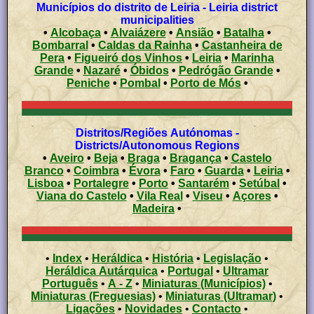
Municípios do distrito de Leiria - Leiria district
municipalities
•
Alcobaça
•
Alvaiázere
•
Ansião
•
Batalha
•
Bombarral
•
Caldas da Rainha
•
Castanheira de
Pera
•
Figueiró dos Vinhos
•
Leiria
•
Marinha
Grande
•
Nazaré
•
Óbidos
•
Pedrógão Grande
•
Peniche
•
Pombal
•
Porto de Mós
•
Distritos/Regiões Autónomas -
Districts/Autonomous Regions
•
Aveiro
•
Beja
•
Braga
•
Bragança
•
Castelo
Branco
•
Coimbra
•
Évora
•
Faro
•
Guarda
•
Leiria
•
Lisboa
•
Portalegre
•
Porto
•
Santarém
•
Setúbal
•
Viana do Castelo
•
Vila Real
•
Viseu
•
Açores
•
Madeira
•
•
Index
•
Heráldica
•
História
•
Legislação
•
Heráldica Autárquica
•
Portugal
•
Ultramar
Português
•
A - Z
•
Miniaturas (Municípios)
•
Miniaturas (Freguesias)
•
Miniaturas (Ultramar)
•
Ligações
•
Novidades
•
Contacto
•