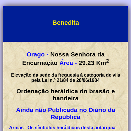
Benedita
Orago -
Nossa Senhora da
2
Encarnação
Área -
29.23
Km
Elevação da sede da freguesia à categoria de vila
pela Lei n.º 21/84 de 28/06/1984
Ordenação heráldica do brasão e
bandeira
Ainda não Publicada no Diário da
República
Armas - Os símbolos heráldicos desta autarquia