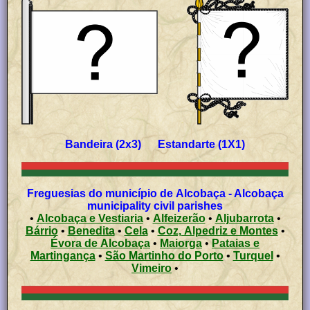
Bandeira (2x3) Estandarte (1X1)
Freguesias do município de Alcobaça - Alcobaça
municipality civil parishes
•
Alcobaça e Vestiaria
•
Alfeizerão
•
Aljubarrota
•
Bárrio
•
Benedita
•
Cela
•
Coz, Alpedriz e Montes
•
Évora de Alcobaça
•
Maiorga
•
Pataias e
Martingança
•
São Martinho do Porto
•
Turquel
•
Vimeiro
•