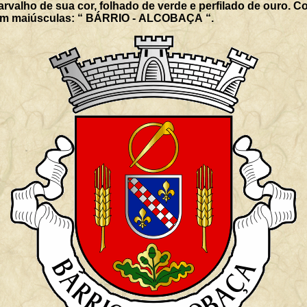
e ouro. Coroa mural de prata de três torres.
Listel branco com a legenda a negro, em maiúsculas: “ BÁRRIO - ALCOBAÇA “.