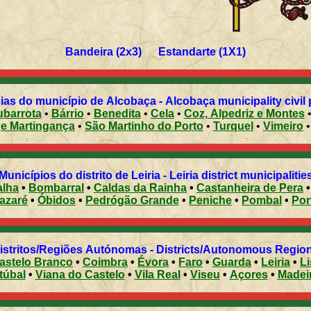
Bandeira (2x3) Estandarte (1X1)
Freguesias do município de Alcobaça - Alcobaça municipality c
ubarrota
•
Bárrio
•
Benedita
•
Cela
•
Coz, Alpedriz e Montes
e Martingança
•
São Martinho do Porto
•
Turquel
•
Vimeiro
•
Municípios do distrito de Leiria - Leiria district municipalitie
alha
•
Bombarral
•
Caldas da Rainha
•
Castanheira de Pera
azaré
•
Óbidos
•
Pedrógão Grande
•
Peniche
•
Pombal
•
Por
Distritos/Regiões Autónomas - Districts/Autonomous Regi
astelo Branco
•
Coimbra
•
Évora
•
Faro
•
Guarda
•
Leiria
•
L
túbal
•
Viana do Castelo
•
Vila Real
•
Viseu
•
Açores
•
Madei