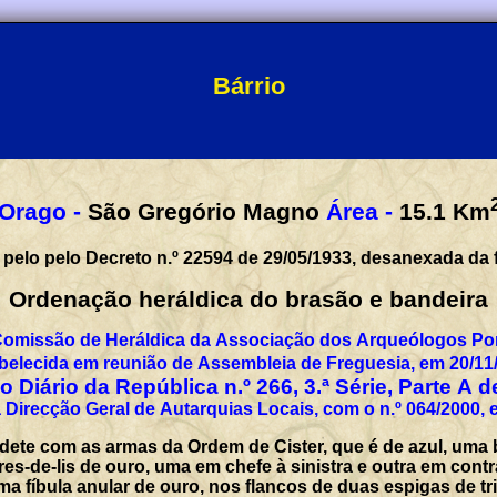
Bárrio
Orago -
São Gregório Magno
Área -
15.1
Km
Freguesia criada pelo pelo Decreto n.º 22594
Ordenação heráldica do brasão e bandeira
Segundo o parecer da Comissão de Heráldica da Associação dos Arque
belecida em reunião de Assembleia de Freguesia, em 20/11
 Diário da República n.º 266, 3.ª Série, Parte A 
Regis
em de Cister, que é de azul, uma banda enxaquetada de duas peças de
duas espigas de trigo de ouro, postas em pala e em