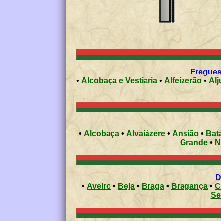
•
Alcobaça e Vestiaria
•
Alfeizerão
•
Alj
•
Alcobaça
•
Alvaiázere
•
Ansião
•
Bat
Grande
•
N
•
Aveiro
•
Beja
•
Braga
•
Bragança
•
C
Se