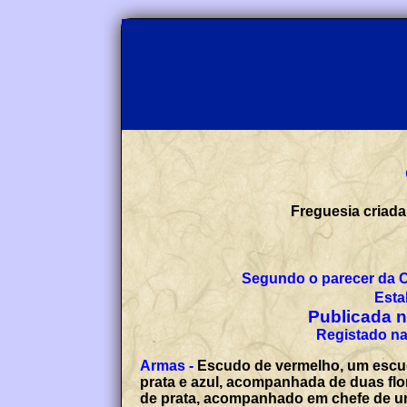
Esta
Publicada no
Armas -
Escudo de vermelho, um escudete com as armas da Ord
prata e azul, acompanhada de duas flores-de-lis de ouro, uma em chefe à sinistra e outra em contra-chefe à dextra; o escudete debruado
de prata, acompanhado em chefe de uma fíbula anular de ouro, nos flancos de 