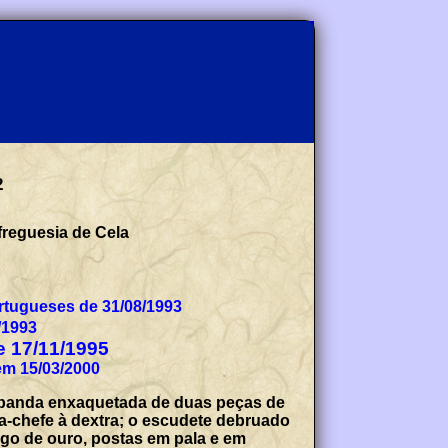
2
 de 29/05/1933, desanexada da freguesia de Cela
ólogos Portugueses de 31/08/1993
/1993
de 17/11/1995
tado na Direcção Geral de Autarquias Locais, com o n.º 064/2000, em 15/03/2000