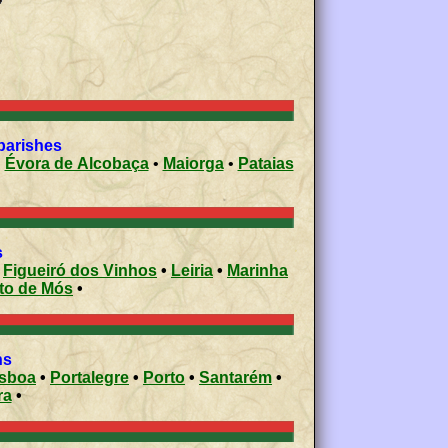
ivil parishes
•
Évora de Alcobaça
•
Maiorga
•
Pataias
s
•
Figueiró dos Vinhos
•
Leiria
•
Marinha
to de Mós
•
ons
isboa
•
Portalegre
•
Porto
•
Santarém
•
ra
•