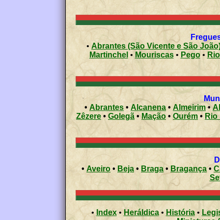
•
Abrantes (São Vicente e São João)
Martinchel
•
Mouriscas
•
Pego
•
Rio
•
Abrantes
•
Alcanena
•
Almeirim
•
A
Zêzere
•
Golegã
•
Mação
•
Ourém
•
Rio
•
Aveiro
•
Beja
•
Braga
•
Bragança
•
C
Se
•
Index
•
Heráldica
•
História
•
Legi