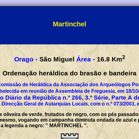
Martinchel
2
Orago -
São Miguel
Área -
16.8
Km
Ordenação heráldica do brasão e bandeira
Segundo o parecer da Comissão de Heráldica da Associação dos Arque
belecida em reunião de Assembleia de Freguesia, em 18/10
 Diário da República n.º 266, 3.ª Série, Parte A 
Regis
egro, com os pés passados em aspa, entre uma roda de azenha
ha diminuta ondada de azul e prata de três tiras. Coroa mural de
ranco, com a legenda a negro: " MARTINCHEL ".