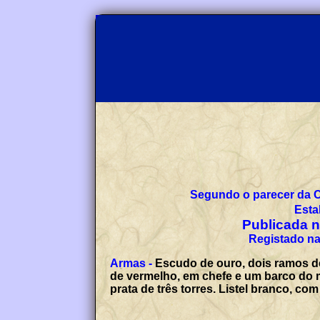
Esta
Publicada no
Armas -
Escudo de ouro, dois ramos de oliveira de verde, frutados de n
de vermelho, em chefe e um barco do mesmo, vogando em campan
prata de três torres. Listel b