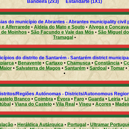
Bandeira (2x3) Estandarte (1X1)
Freguesias do município de Abrantes - Abrantes municipality ci
 e Alferrarede
•
Aldeia do Mato e Souto
•
Alvega e Concava
 de Moinhos
•
São Facundo e Vale das Mós
•
São Miguel do
Tramagal
•
Municípios do distrito de Santarém - Santarém district muni
lpiarça
•
Benavente
•
Cartaxo
•
Chamusca
•
Constância
•
Co
 Maior
•
Salvaterra de Magos
•
Santarém
•
Sardoal
•
Tomar
•
•
Distritos/Regiões Autónomas - Districts/Autonomous Regi
astelo Branco
•
Coimbra
•
Évora
•
Faro
•
Guarda
•
Leiria
•
L
túbal
•
Viana do Castelo
•
Vila Real
•
Viseu
•
Açores
•
Madei
slação
•
Heráldica Autárquica
•
Portugal
•
Ultramar Portugu