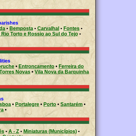
vil parishes
da
•
Bemposta
•
Carvalhal
•
Fontes
•
 Rio Torto e Rossio ao Sul do Tejo
•
cipalities
ruche
•
Entroncamento
•
Ferreira do
Torres Novas
•
Vila Nova da Barquinha
ons
isboa
•
Portalegre
•
Porto
•
Santarém
•
ra
•
ês
•
A - Z
•
Miniaturas (Municípios)
•