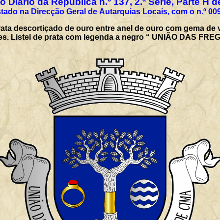
 Diário da República n.º 137, 2.ª Série, Parte H 
tado na Direcção Geral de Autarquias Locais, com o n.º 00
rata descortiçado de ouro entre anel de ouro com gema de 
entes. Listel de prata com legenda a negro “ UNIÃO DAS