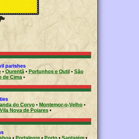
il parishes
e
•
Ourentã
•
Portunhos e Outil
•
São
ro de Cima
•
ities
Miranda do Corvo
•
Montemor-o-Velho
•
Vila Nova de Poiares
•
ons
isboa
•
Portalegre
•
Porto
•
Santarém
•