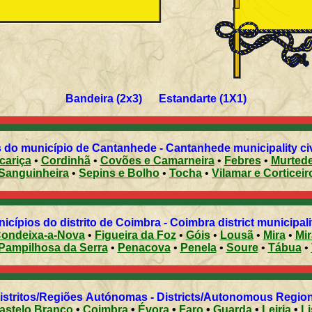
Bandeira (2x3) Estandarte (1X1)
 do município de Cantanhede - Cantanhede municipality civ
cariça
•
Cordinhã
•
Covões e Camarneira
•
Febres
•
Murted
Sanguinheira
•
Sepins e Bolho
•
Tocha
•
Vilamar e Corticei
Municípios do distrito de Coimbra - Coimbra district municipal
ondeixa-a-Nova
•
Figueira da Foz
•
Góis
•
Lousã
•
Mira
•
Pampilhosa da Serra
•
Penacova
•
Penela
•
Soure
•
Tábua
•
Distritos/Regiões Autónomas - Districts/Autonomous Regi
astelo Branco
•
Coimbra
•
Évora
•
Faro
•
Guarda
•
Leiria
•
L