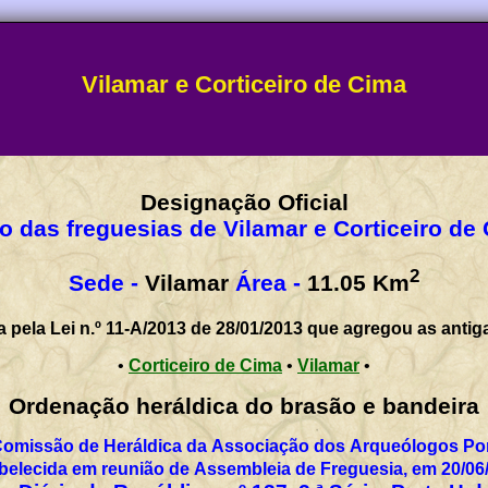
Vilamar e Corticeiro de Cima
Designação Oficial
o das freguesias de Vilamar e Corticeiro de
2
Sede -
Vilamar
Área -
11.05
Km
a pela Lei n.º 11-A/2013 de 28/01/2013 que agregou as antig
•
Corticeiro de Cima
•
Vilamar
•
Ordenação heráldica do brasão e bandeira
Comissão de Heráldica da Associação dos Arqueólogos Por
belecida em reunião de Assembleia de Freguesia, em 20/06